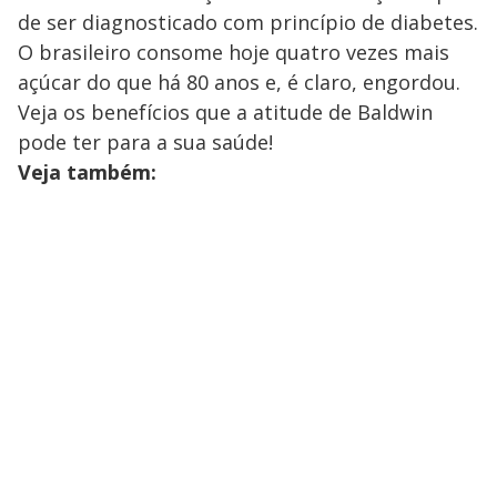
s
de ser diagnosticado com princípio de diabetes.
y
O brasileiro consome hoje quatro vezes mais
açúcar do que há 80 anos e, é claro, engordou.
M
V
u
d
Veja os benefícios que a atitude de Baldwin
o
pode ter para a sua saúde!
i
Veja também:
d
e
o