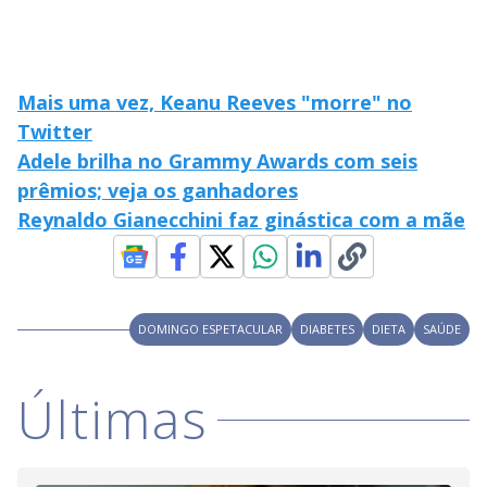
Mais uma vez, Keanu Reeves "morre" no
Twitter
Adele brilha no Grammy Awards com seis
prêmios; veja os ganhadores
Reynaldo Gianecchini faz ginástica com a mãe
DOMINGO ESPETACULAR
DIABETES
DIETA
SAÚDE
Últimas