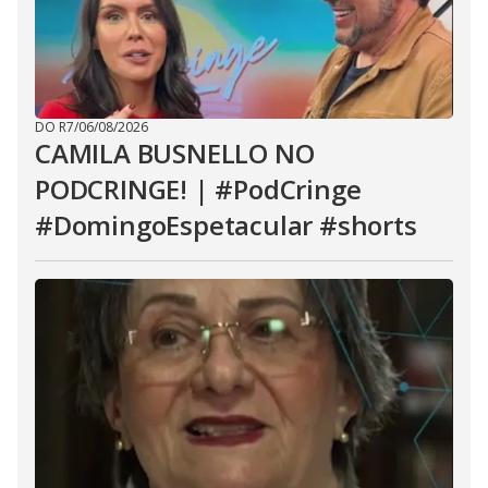
DO R7
/
06/08/2026
CAMILA BUSNELLO NO
PODCRINGE! | #PodCringe
#DomingoEspetacular #shorts