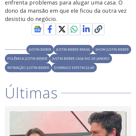
enfrenta problemas para alugar uma casa. O
y
dono da mansão em que ele ficou da outra vez
desistiu do negócio.
M
V
u
d
o
i
JUSTIN BIEBER
JUSTIN BIEBER BRASIL
SHOW JUSTIN BIEBER
POLÊMICA JUSTIN BIEBER
JUSTIN BIEBER CASA RIO DE JANEIRO
d
INTIMAÇÃO JUSTIN BIEBER
DOMINGO ESPETACULAR
e
Últimas
o