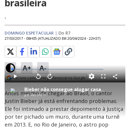
brasileira
.
DOMINGO ESPETACULAR
|
Do R7
27/03/2017 - 08H05
(ATUALIZADO EM
20/04/2024 - 22H37
)
A+
A-
L
o
a
Adicione como fonte preferencial no Google
d
C
P
V
A
P
F
e
o
l
o
v
u
Opens in new window
d
m
a
l
a
l
:
Bieber não consegue alugar casa no Rio e é intimado pela Justiça brasileira
p
y
t
n
l
1
Antes mesmo de chegar ao Brasil, o cantor
a
a
ç
s
.
por
RecordTV
r
r
a
c
7
t
1
r
l
r
4
Justin Bieber já está enfrentando problemas.
i
0
1
e
%
l
s
0
e
h
Ele foi intimado a prestar depoimento à Justiça
e
s
n
a
g
e
r
u
g
por ter pichado um muro, durante uma turnê
n
u
a
d
n
o
d
em 2013. E, no Rio de Janeiro, o astro pop
s
o
s