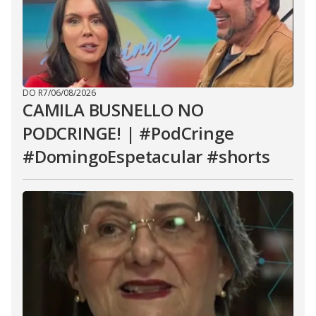
DO R7
/
06/08/2026
CAMILA BUSNELLO NO
PODCRINGE! | #PodCringe
#DomingoEspetacular #shorts