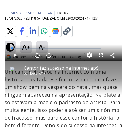
DOMINGO ESPETACULAR
|
Do R7
15/01/2023 - 23H18
(ATUALIZADO EM
29/03/2024 - 14H25
)
A+
A-
L
o
a
Adicione como fonte preferencial no Google
d
C
P
V
A
P
F
e
o
l
o
v
u
Opens in new window
d
m
a
l
a
l
:
Cantor faz sucesso na internet após fazer para plateia vazia
p
y
t
n
l
1
Um cantor viralizou na internet com uma
a
a
ç
s
.
por
RecordTV
r
r
a
c
4
t
1
r
l
r
5
história inusitada. Ele foi convidado para fazer
i
0
1
e
%
l
s
0
e
h
um show bem na véspera do natal, mas quase
e
s
n
a
g
e
r
u
g
ninguém apareceu na apresentação. Na plateia
n
u
a
d
n
o
d
só estavam a mãe e o padrasto do artista. Para
s
o
s
muita gente, isso poderia até ser um sinônimo
y
de fracasso, mas para esse cantor a história foi
bem diferente. Depois do sucesso na internet, a
M