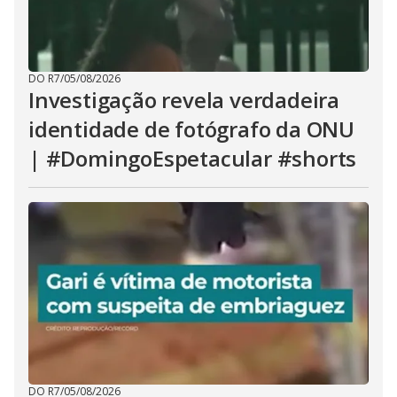
DO R7
/
05/08/2026
Investigação revela verdadeira
identidade de fotógrafo da ONU
| #DomingoEspetacular #shorts
DO R7
/
05/08/2026