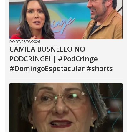
DO R7
/
06/08/2026
CAMILA BUSNELLO NO
PODCRINGE! | #PodCringe
#DomingoEspetacular #shorts