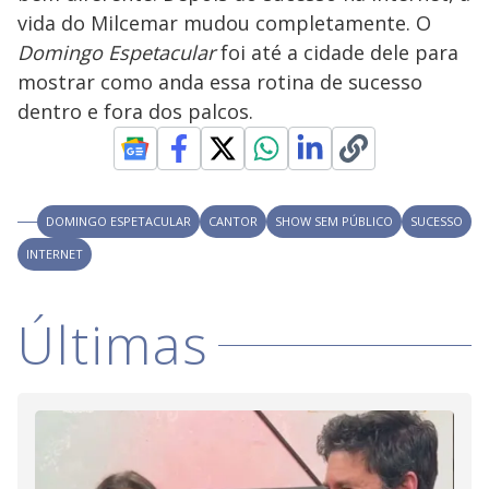
V
u
d
vida do Milcemar mudou completamente. O
o
Domingo Espetacular
foi até a cidade dele para
i
mostrar como anda essa rotina de sucesso
dentro e fora dos palcos.
d
e
DOMINGO ESPETACULAR
CANTOR
SHOW SEM PÚBLICO
SUCESSO
INTERNET
o
Últimas