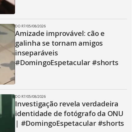
DO R7
/
05/08/2026
Amizade improvável: cão e
galinha se tornam amigos
inseparáveis
#DomingoEspetacular #shorts
DO R7
/
05/08/2026
Investigação revela verdadeira
identidade de fotógrafo da ONU
| #DomingoEspetacular #shorts