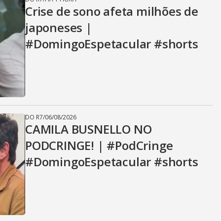
V
Crise de sono afeta milhões de
japoneses |
i
#DomingoEspetacular #shorts
d
e
DO R7
/
06/08/2026
CAMILA BUSNELLO NO
PODCRINGE! | #PodCringe
o
#DomingoEspetacular #shorts