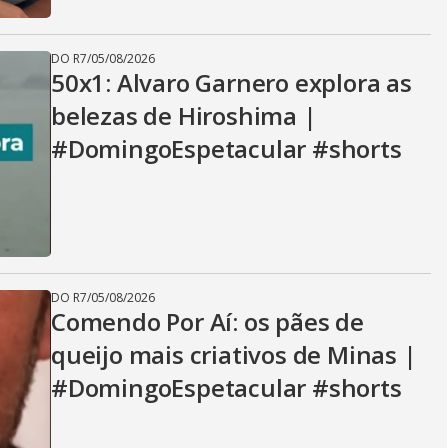
DO R7
/
05/08/2026
50x1: Alvaro Garnero explora as
belezas de Hiroshima |
#DomingoEspetacular #shorts
DO R7
/
05/08/2026
Comendo Por Aí: os pães de
queijo mais criativos de Minas |
#DomingoEspetacular #shorts