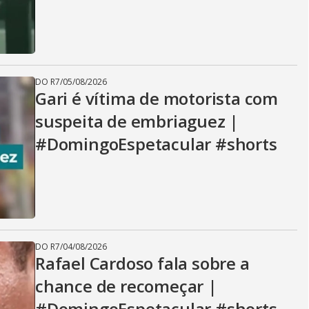
DO R7
/
05/08/2026
Gari é vítima de motorista com
suspeita de embriaguez |
#DomingoEspetacular #shorts
DO R7
/
04/08/2026
Rafael Cardoso fala sobre a
chance de recomeçar |
#DomingoEspetacular #shorts