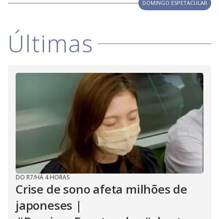
V
DOMINGO ESPETACULAR
d
o
i
Últimas
d
e
o
DO R7
/
HÁ 4 HORAS
Crise de sono afeta milhões de
japoneses |