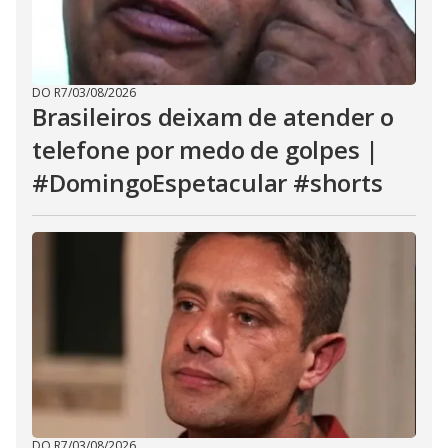
DO R7
/
03/08/2026
Brasileiros deixam de atender o
telefone por medo de golpes |
#DomingoEspetacular #shorts
DO R7
/
03/08/2026