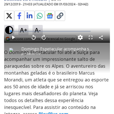
29/12/2019 - 21H33
(ATUALIZADO EM
01/03/2024 - 02H42
)
A+
A-
L
o
a
Adicione como fonte preferencial no Google
d
C
P
V
A
P
F
e
o
l
o
v
u
Opens in new window
d
m
a
l
a
l
:
Domingo Espetacular acompanha salto de brasileiro nos Alpes suíços
p
y
t
n
l
1
O Domingo Espetacular foi até a Suíça para
a
a
ç
s
.
por
RecordTV
r
r
a
c
0
t
1
r
l
r
4
acompanhar um impressionante salto de
i
0
1
e
%
l
s
0
e
h
paraquedas sobre os Alpes. O aventureiro das
e
s
n
a
g
e
r
u
g
montanhas geladas é o brasileiro Marcus
n
u
a
d
n
o
d
Morandi, um atleta que se entregou ao esporte
s
o
s
aos 50 anos de idade e já se arriscou nos
y
lugares mais desafiadores do planeta. Veja
todos os detalhes dessa experiência
M
V
u
d
inesquecível. Para assistir ao conteúdo na
o