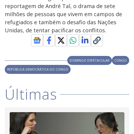
s
reportagem de André Tal, o drama de sete
y
milhões de pessoas que vivem em campos de
refugiados e também o desafio das Nações
M
V
u
d
Unidas, de tentar pacificar os conflitos.
o
i
DOMINGO ESPETACULAR
CONGO
d
REPÚBLICA DEMOCRÁTICA DO CONGO
e
Últimas
o