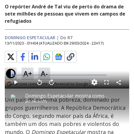
O repórter André de Tal viu de perto do drama de
sete milhões de pessoas que vivem em campos de
refugiados
DOMINGO ESPETACULAR
|
Do R7
13/11/2023 - 01H04
(ATUALIZADO EM
29/03/2024 - 22H17
)
A+
A-
L
o
a
Adicione como fonte preferencial no Google
d
C
P
V
A
P
F
e
o
l
o
v
u
Opens in new window
d
m
a
l
a
l
:
Domingo Espetacular mostra como é a vida no Congo, um dos locais mais pobres e violentos do mundo
p
y
t
n
l
1
Um país de extrema pobreza, dominado por
a
a
ç
s
.
por
RecordTV
r
r
a
c
8
t
1
r
l
r
9
grupos guerrilheiros. A República Democrática
i
0
1
e
%
l
s
0
e
h
do Congo, segundo maior país da África, é
e
s
n
a
g
e
r
u
g
também um dos mais pobres e violentos do
n
u
a
d
n
o
d
mundo. O
Domingo Espetacular
mostra na
s
o