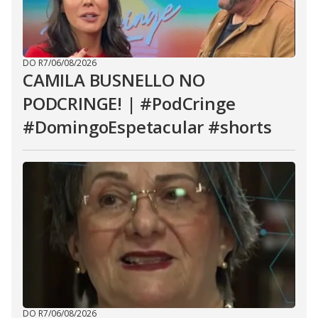
DO R7
/
06/08/2026
CAMILA BUSNELLO NO
PODCRINGE! | #PodCringe
#DomingoEspetacular #shorts
DO R7
/
06/08/2026