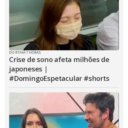
DO R7
/
HÁ 7 HORAS
Crise de sono afeta milhões de
japoneses |
#DomingoEspetacular #shorts