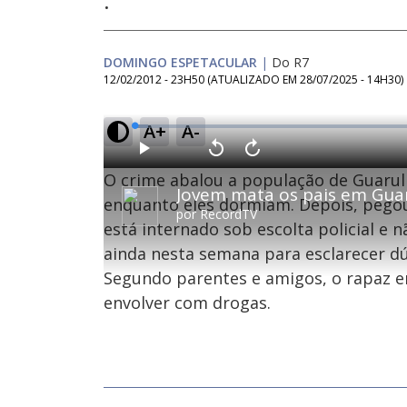
.
DOMINGO ESPETACULAR
|
Do R7
12/02/2012 - 23H50
(ATUALIZADO EM
28/07/2025 - 14H30
)
A+
A-
L
o
a
d
P
V
A
e
l
o
v
d
O crime abalou a população de Guarulh
a
l
a
:
y
t
n
2
a
ç
enquanto eles dormiam. Depois, pegou 
.
r
a
2
por
RecordTV
1
r
0
está internado sob escolta policial e n
0
1
%
s
0
e
s
ainda nesta semana para esclarecer dú
g
e
u
g
n
u
Segundo parentes e amigos, o rapaz 
d
n
o
d
envolver com drogas.
s
o
s
M
u
d
o