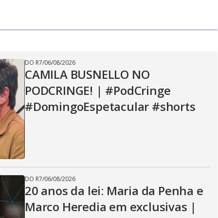
y
V
DO R7
/
06/08/2026
i
CAMILA BUSNELLO NO
PODCRINGE! | #PodCringe
d
#DomingoEspetacular #shorts
e
DO R7
/
06/08/2026
o
20 anos da lei: Maria da Penha e
Marco Heredia em exclusivas |