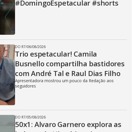
#DomingoEspetacular #shorts
DO R7
/
06/08/2026
Trio espetacular! Camila
Busnello compartilha bastidores
com André Tal e Raul Dias Filho
Apresentadora mostrou um pouco da Redação aos
seguidores
DO R7
/
05/08/2026
50x1: Alvaro Garnero explora as