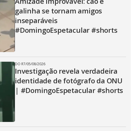
Amizade improvável: cão e
galinha se tornam amigos
inseparáveis
#DomingoEspetacular #shorts
DO R7
/
05/08/2026
Investigação revela verdadeira
identidade de fotógrafo da ONU
| #DomingoEspetacular #shorts