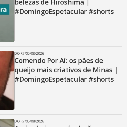
belezas de Hiroshima |
#DomingoEspetacular #shorts
DO R7
/
05/08/2026
Comendo Por Aí: os pães de
queijo mais criativos de Minas |
#DomingoEspetacular #shorts
DO R7
/
05/08/2026