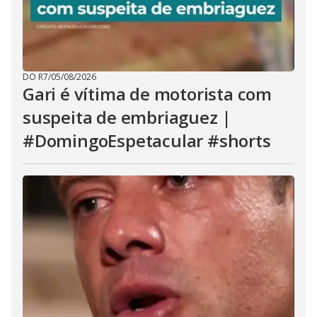
DO R7
/
05/08/2026
Gari é vítima de motorista com
suspeita de embriaguez |
#DomingoEspetacular #shorts