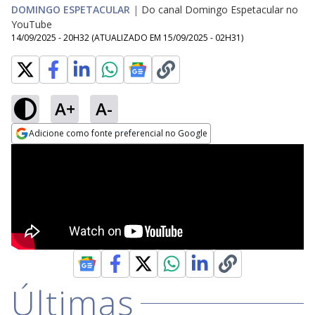
DOMINGO ESPETACULAR
|
Do canal Domingo Espetacular no
YouTube
14/09/2025 - 20H32
(ATUALIZADO EM
15/09/2025 - 02H31
)
A+
A-
Adicione como fonte preferencial no Google
Opens in new window
Últimas