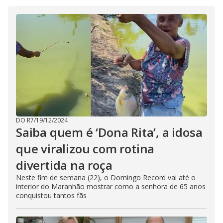
d
e
o
DO R7
/
19/12/2024
Saiba quem é ‘Dona Rita’, a idosa
que viralizou com rotina
divertida na roça
Neste fim de semana (22), o Domingo Record vai até o
interior do Maranhão mostrar como a senhora de 65 anos
conquistou tantos fãs