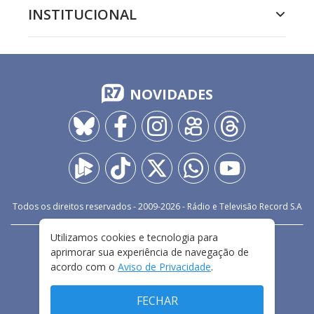
INSTITUCIONAL
NOVIDADES
Todos os direitos reservados - 2009-
2026
- Rádio e Televisão Record S.A
Utilizamos cookies e tecnologia para
CARREIRA
FALE CONOSCO
PRIVACIDADE
aprimorar sua experiência de navegação de
TERMOS E CONDIÇÕES DE USO
acordo com o
Aviso de Privacidade
.
FECHAR