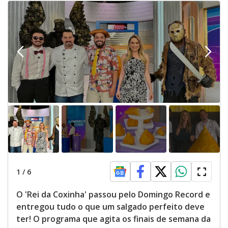
y
M
V
u
d
o
i
d
e
o
1
/
6
O 'Rei da Coxinha' passou pelo Domingo Record e
entregou tudo o que um salgado perfeito deve
ter! O programa que agita os finais de semana da