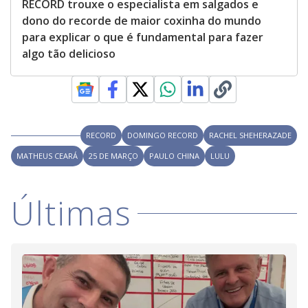
RECORD trouxe o especialista em salgados e
dono do recorde de maior coxinha do mundo
para explicar o que é fundamental para fazer
algo tão delicioso
RECORD
DOMINGO RECORD
RACHEL SHEHERAZADE
MATHEUS CEARÁ
25 DE MARÇO
PAULO CHINA
LULU
Últimas