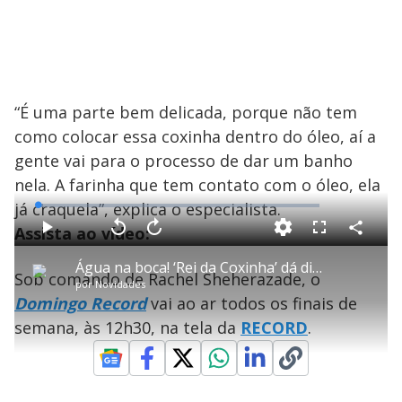
“É uma parte bem delicada, porque não tem
como colocar essa coxinha dentro do óleo, aí a
gente vai para o processo de dar um banho
nela. A farinha que tem contato com o óleo, ela
já craquela”, explica o especialista.
L
o
a
Assista ao vídeo:
d
C
P
V
A
P
F
e
o
l
o
v
u
d
m
a
l
a
l
:
Água na boca! ‘Rei da Coxinha’ dá dicas sobre como preparar o salgado gigante
p
y
t
n
l
2
Sob comando de Rachel Sheherazade, o
a
a
ç
s
.
por
Novidades
r
r
a
c
0
t
1
r
l
r
3
Domingo Record
vai ao ar todos os finais de
i
0
1
e
%
l
s
0
e
h
semana, às 12h30, na tela da
e
s
RECORD
.
n
a
g
e
r
u
g
n
u
a
d
n
o
d
s
o
s