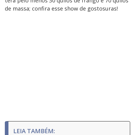
terá pelo menos 30 quilos de frango e 70 quilos
de massa; confira esse show de gostosuras!
LEIA TAMBÉM: