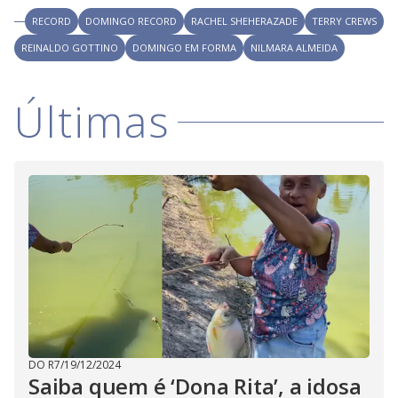
RECORD
DOMINGO RECORD
RACHEL SHEHERAZADE
TERRY CREWS
REINALDO GOTTINO
DOMINGO EM FORMA
NILMARA ALMEIDA
Últimas
DO R7
/
19/12/2024
Saiba quem é ‘Dona Rita’, a idosa