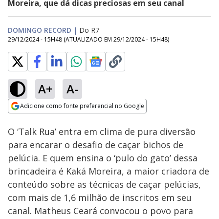
Moreira, que dá dicas preciosas em seu canal
DOMINGO RECORD
|
Do R7
29/12/2024 - 15H48
(ATUALIZADO EM
29/12/2024 - 15H48
)
A+
A-
Loaded
:
41.84%
Adicione como fonte preferencial no Google
Ativar
Som
Opens in new window
O ‘Talk Rua’ entra em clima de pura diversão
para encarar o desafio de caçar bichos de
pelúcia. E quem ensina o ‘pulo do gato’ dessa
brincadeira é Kaká Moreira, a maior criadora de
conteúdo sobre as técnicas de caçar pelúcias,
com mais de 1,6 milhão de inscritos em seu
canal. Matheus Ceará convocou o povo para