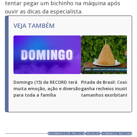
tentar pegar um bichinho na máquina após
ouvir as dicas da especialista.
VEJA TAMBÉM
Domingo (15) da RECORD terá
Pitada de Brasil: Coxinha
muita emoção, ação e diversão
ganha recheios inusitados
para toda a família
tamanhos exorbitantes
BICHINHOS DE PELÚCIA
TRUQUES
DOMINGO RECORD