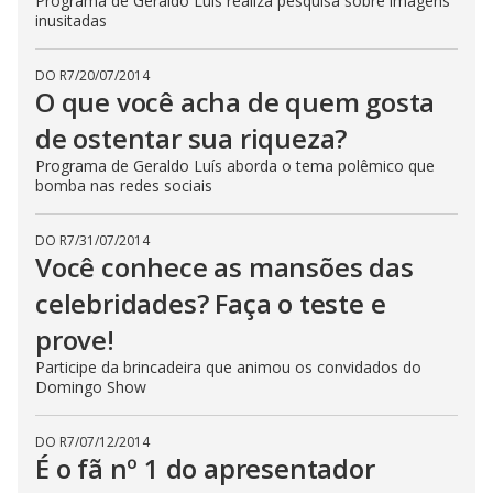
Programa de Geraldo Luís realiza pesquisa sobre imagens
inusitadas
DO R7
/
20/07/2014
O que você acha de quem gosta
de ostentar sua riqueza?
Programa de Geraldo Luís aborda o tema polêmico que
bomba nas redes sociais
DO R7
/
31/07/2014
Você conhece as mansões das
celebridades? Faça o teste e
prove!
Participe da brincadeira que animou os convidados do
Domingo Show
DO R7
/
07/12/2014
É o fã nº 1 do apresentador