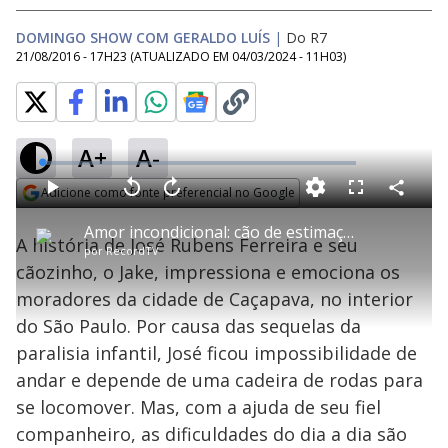
DOMINGO SHOW COM GERALDO LUÍS
|
Do R7
21/08/2016 - 17H23
(ATUALIZADO EM
04/03/2024 - 11H03
)
A+
A-
L
o
a
Adicione como fonte preferencial no Google
d
C
P
V
A
P
F
e
o
l
o
v
u
Opens in new window
d
m
a
l
a
l
:
Amor incondicional: cão de estimação faz de tudo para ajudar o dono cadeirante
p
y
t
n
l
0
A história de José Rubens Ferreira e seu
a
a
ç
s
.
por
RecordTV
r
r
a
c
8
t
1
r
l
r
0
cãozinho, o Jake, impressiona e emociona os
i
0
1
e
%
l
s
0
e
h
moradores da cidade de Caçapava, no interior
e
s
n
a
g
e
r
u
g
do São Paulo. Por causa das sequelas da
n
u
a
d
n
o
d
paralisia infantil, José ficou impossibilidade de
s
o
s
andar e depende de uma cadeira de rodas para
y
se locomover. Mas, com a ajuda de seu fiel
companheiro, as dificuldades do dia a dia são
M
u