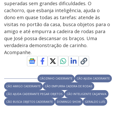
V
d
superadas sem grandes dificuldades. O
o
cachorro, que esbanja inteligência, ajuda o
i
dono em quase todas as tarefas: atende às
visitas no portão da casa, busca objetos para o
amigo e até empurra a cadeira de rodas para
d
que José possa descansar os braços. Uma
verdadeira demonstração de carinho.
e
Acompanhe.
o
CÃOZINHO CADEIRANTE
CÃO AJUDA CADEIRANTE
CÃO AMIGO CADEIRANTE
CÃO EMPURRA CADEIRA DE RODAS
CÃO AJUDA CADEIRANTE PEGAR OBJETOS
CÃO INTELIGENTE CAÇAPAVA
CÃO BUSCA OBJETOS CADEIRANTE
DOMINGO SHOW
GERALDO LUÍS