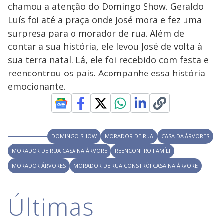
V
d
chamou a atenção do Domingo Show. Geraldo
o
Luís foi até a praça onde José mora e fez uma
i
surpresa para o morador de rua. Além de
contar a sua história, ele levou José de volta à
sua terra natal. Lá, ele foi recebido com festa e
d
reencontrou os pais. Acompanhe essa história
emocionante.
e
o
DOMINGO SHOW
MORADOR DE RUA
CASA DA ÁRVORES
MORADOR DE RUA CASA NA ÁRVORE
REENCONTRO FAMÍLI
MORADOR ÁRVORES
MORADOR DE RUA CONSTRÓI CASA NA ÁRVORE
Últimas