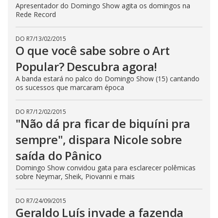
Apresentador do Domingo Show agita os domingos na
Rede Record
DO R7
/
13/02/2015
O que você sabe sobre o Art
Popular? Descubra agora!
A banda estará no palco do Domingo Show (15) cantando
os sucessos que marcaram época
DO R7
/
12/02/2015
"Não dá pra ficar de biquíni pra
sempre", dispara Nicole sobre
saída do Pânico
Domingo Show convidou gata para esclarecer polêmicas
sobre Neymar, Sheik, Piovanni e mais
DO R7
/
24/09/2015
Geraldo Luís invade a fazenda