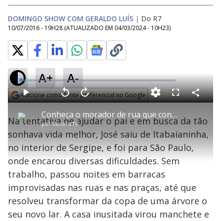
DOMINGO SHOW COM GERALDO LUÍS
|
Do R7
10/07/2016 - 19H28
(ATUALIZADO EM
04/03/2024 - 10H23
)
A+
A-
L
o
a
Adicione como fonte preferencial no Google
d
C
P
V
A
P
F
e
o
l
o
v
u
Opens in new window
d
m
a
l
a
l
:
Conheça o morador de rua que construiu casa na árvore para viver em São Paulo
p
y
t
n
l
0
Na tentativa de ajudar o pai e em busca da tão
a
a
ç
s
.
por
RecordTV
r
r
a
c
2
t
1
r
l
r
0
sonhava vida melhor, José saiu de Itabaianinha,
i
0
1
e
%
l
s
0
e
h
no interior de Sergipe, e foi para São Paulo,
e
s
n
a
g
e
r
u
g
onde encarou diversas dificuldades. Sem
n
u
a
d
n
o
d
trabalho, passou noites em barracas
s
o
s
improvisadas nas ruas e nas praças, até que
y
resolveu transformar da copa de uma árvore o
seu novo lar. A casa inusitada virou manchete e
M
u