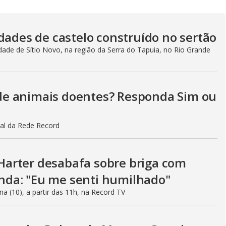
V
i
dades de castelo construído no sertão
ade de Sítio Novo, na região da Serra do Tapuia, no Rio Grande
d
o de animais doentes? Responda Sim ou
e
al da Rede Record
o
arter desabafa sobre briga com
da: "Eu me senti humilhado"
na (10), a partir das 11h, na Record TV