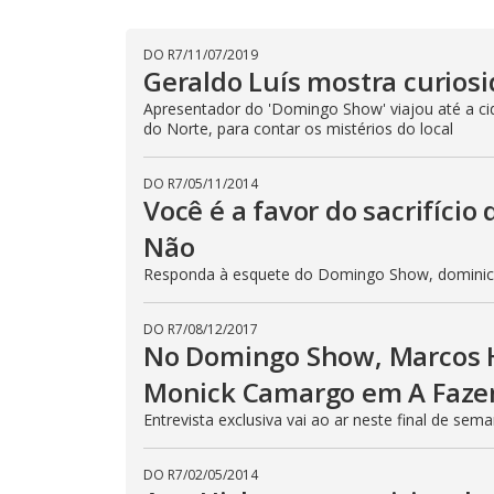
DO R7
/
11/07/2019
Geraldo Luís mostra curiosi
Apresentador do 'Domingo Show' viajou até a cid
do Norte, para contar os mistérios do local
DO R7
/
05/11/2014
Você é a favor do sacrifíci
Não
Responda à esquete do Domingo Show, dominic
DO R7
/
08/12/2017
No Domingo Show, Marcos H
Monick Camargo em A Fazen
Entrevista exclusiva vai ao ar neste final de sema
DO R7
/
02/05/2014