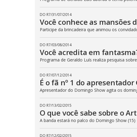
DO R7
/
31/07/2014
Você conhece as mansões da
Participe da brincadeira que animou os convid
DO R7
/
03/08/2014
Você acredita em fantasma
Programa de Geraldo Luís realiza pesquisa sobre
DO R7
/
07/12/2014
É o fã nº 1 do apresentador 
Apresentador do Domingo Show agita os domin
DO R7
/
13/02/2015
O que você sabe sobre o Ar
A banda estará no palco do Domingo Show (15)
DO R7
/
12/02/2015