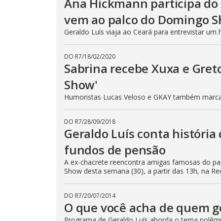
Ana Hickmann participa do 
vem ao palco do Domingo S
Geraldo Luís viaja ao Ceará para entrevistar 
DO R7
/
18/02/2020
Sabrina recebe Xuxa e Gre
Show'
Humoristas Lucas Veloso e GKAY também marca
DO R7
/
28/09/2018
Geraldo Luís conta história
fundos de pensão
A ex-chacrete reencontra amigas famosas do pa
Show desta semana (30), a partir das 13h, na Re
DO R7
/
20/07/2014
O que você acha de quem go
Programa de Geraldo Luís aborda o tema polêmi