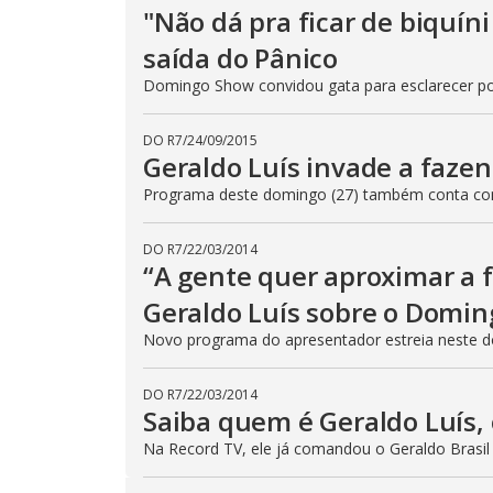
"Não dá pra ficar de biquín
saída do Pânico
Domingo Show convidou gata para esclarecer po
DO R7
/
24/09/2015
Geraldo Luís invade a fazen
Programa deste domingo (27) também conta com
DO R7
/
22/03/2014
“A gente quer aproximar a f
Geraldo Luís sobre o Domi
Novo programa do apresentador estreia neste d
DO R7
/
22/03/2014
Saiba quem é Geraldo Luís
Na Record TV, ele já comandou o Geraldo Brasil