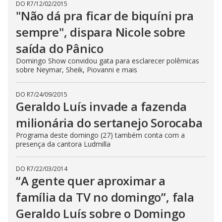
DO R7
/
12/02/2015
"Não dá pra ficar de biquíni pra
sempre", dispara Nicole sobre
saída do Pânico
Domingo Show convidou gata para esclarecer polêmicas
sobre Neymar, Sheik, Piovanni e mais
DO R7
/
24/09/2015
Geraldo Luís invade a fazenda
milionária do sertanejo Sorocaba
Programa deste domingo (27) também conta com a
presença da cantora Ludmilla
DO R7
/
22/03/2014
“A gente quer aproximar a
família da TV no domingo”, fala
Geraldo Luís sobre o Domingo