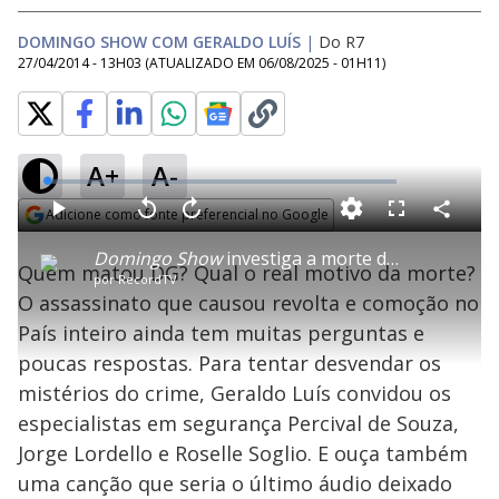
DOMINGO SHOW COM GERALDO LUÍS
|
Do R7
27/04/2014 - 13H03
(ATUALIZADO EM
06/08/2025 - 01H11
)
A+
A-
L
o
a
Adicione como fonte preferencial no Google
d
C
P
V
A
P
F
e
o
l
o
v
u
Opens in new window
d
m
a
l
a
l
:
Domingo Show
investiga a morte de DG e revela gravação inédita do dançarino
p
y
t
n
l
0
Quem matou DG? Qual o real motivo da morte?
a
a
ç
s
.
por
RecordTV
r
r
a
c
2
t
1
r
l
r
8
O assassinato que causou revolta e comoção no
i
0
1
e
%
l
s
0
e
h
País inteiro ainda tem muitas perguntas e
e
s
n
a
g
e
r
u
g
poucas respostas. Para tentar desvendar os
n
u
a
d
n
o
d
mistérios do crime, Geraldo Luís convidou os
s
o
s
especialistas em segurança Percival de Souza,
y
Jorge Lordello e Roselle Soglio. E ouça também
uma canção que seria o último áudio deixado
M
u