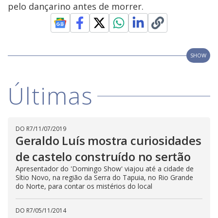
V
d
pelo dançarino antes de morrer.
o
i
SHOW
d
Últimas
e
o
DO R7
/
11/07/2019
Geraldo Luís mostra curiosidades
de castelo construído no sertão
Apresentador do 'Domingo Show' viajou até a cidade de
Sítio Novo, na região da Serra do Tapuia, no Rio Grande
do Norte, para contar os mistérios do local
DO R7
/
05/11/2014