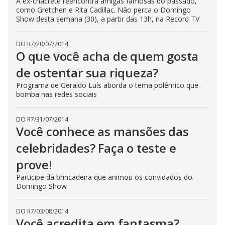
A ex-chacrete reencontra amigas famosas do passado,
como Gretchen e Rita Cadillac. Não perca o Domingo
Show desta semana (30), a partir das 13h, na Record TV
DO R7
/
20/07/2014
O que você acha de quem gosta
de ostentar sua riqueza?
Programa de Geraldo Luís aborda o tema polêmico que
bomba nas redes sociais
DO R7
/
31/07/2014
Você conhece as mansões das
celebridades? Faça o teste e
prove!
Participe da brincadeira que animou os convidados do
Domingo Show
DO R7
/
03/08/2014
Você acredita em fantasma?