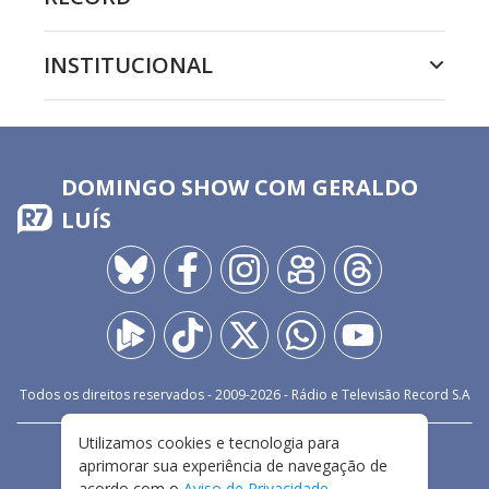
INSTITUCIONAL
DOMINGO SHOW COM GERALDO
LUÍS
Todos os direitos reservados - 2009-
2026
- Rádio e Televisão Record S.A
Utilizamos cookies e tecnologia para
CARREIRA
FALE CONOSCO
PRIVACIDADE
aprimorar sua experiência de navegação de
TERMOS E CONDIÇÕES DE USO
acordo com o
Aviso de Privacidade
.