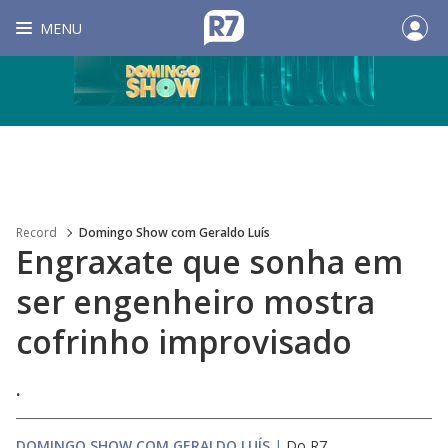
MENU
Record
Domingo Show com Geraldo Luís
Engraxate que sonha em
ser engenheiro mostra
cofrinho improvisado
.
DOMINGO SHOW COM GERALDO LUÍS
|
Do R7