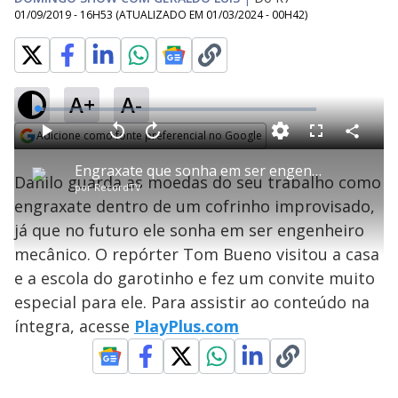
01/09/2019 - 16H53
(ATUALIZADO EM
01/03/2024 - 00H42
)
A+
A-
L
o
a
Adicione como fonte preferencial no Google
d
C
P
V
A
P
F
e
o
l
o
v
u
Opens in new window
d
m
a
l
a
l
:
Engraxate que sonha em ser engenheiro mostra cofrinho improvisado
p
y
t
n
l
2
Danilo guarda as moedas do seu trabalho como
a
a
ç
s
.
por
RecordTV
r
r
a
c
3
t
1
r
l
r
0
engraxate dentro de um cofrinho improvisado,
i
0
1
e
%
l
s
0
e
h
já que no futuro ele sonha em ser engenheiro
e
s
n
a
g
e
r
u
g
mecânico. O repórter Tom Bueno visitou a casa
n
u
a
d
n
o
d
e a escola do garotinho e fez um convite muito
s
o
s
especial para ele. Para assistir ao conteúdo na
y
íntegra, acesse
PlayPlus.com
M
V
u
d
o