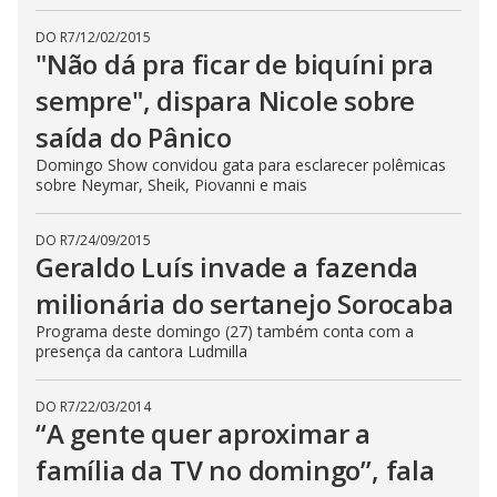
DO R7
/
12/02/2015
"Não dá pra ficar de biquíni pra
sempre", dispara Nicole sobre
saída do Pânico
Domingo Show convidou gata para esclarecer polêmicas
sobre Neymar, Sheik, Piovanni e mais
DO R7
/
24/09/2015
Geraldo Luís invade a fazenda
milionária do sertanejo Sorocaba
Programa deste domingo (27) também conta com a
presença da cantora Ludmilla
DO R7
/
22/03/2014
“A gente quer aproximar a
família da TV no domingo”, fala