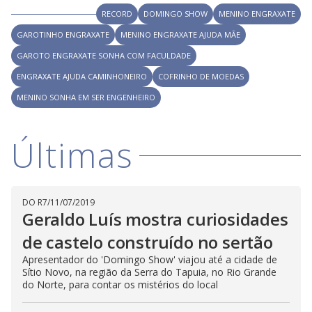
i
RECORD
DOMINGO SHOW
MENINO ENGRAXATE
GAROTINHO ENGRAXATE
MENINO ENGRAXATE AJUDA MÃE
d
GAROTO ENGRAXATE SONHA COM FACULDADE
ENGRAXATE AJUDA CAMINHONEIRO
COFRINHO DE MOEDAS
e
MENINO SONHA EM SER ENGENHEIRO
o
Últimas
DO R7
/
11/07/2019
Geraldo Luís mostra curiosidades
de castelo construído no sertão
Apresentador do 'Domingo Show' viajou até a cidade de
Sítio Novo, na região da Serra do Tapuia, no Rio Grande
do Norte, para contar os mistérios do local