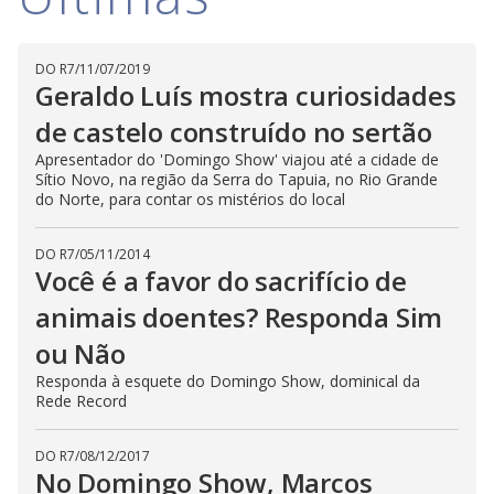
i
DO R7
/
11/07/2019
d
Geraldo Luís mostra curiosidades
de castelo construído no sertão
e
Apresentador do 'Domingo Show' viajou até a cidade de
Sítio Novo, na região da Serra do Tapuia, no Rio Grande
do Norte, para contar os mistérios do local
o
DO R7
/
05/11/2014
Você é a favor do sacrifício de
animais doentes? Responda Sim
ou Não
Responda à esquete do Domingo Show, dominical da
Rede Record
DO R7
/
08/12/2017
No Domingo Show, Marcos