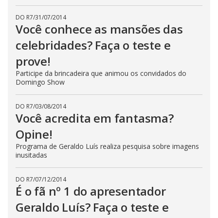
DO R7
/
31/07/2014
Você conhece as mansões das
celebridades? Faça o teste e
prove!
Participe da brincadeira que animou os convidados do
Domingo Show
DO R7
/
03/08/2014
Você acredita em fantasma?
Opine!
Programa de Geraldo Luís realiza pesquisa sobre imagens
inusitadas
DO R7
/
07/12/2014
É o fã nº 1 do apresentador
Geraldo Luís? Faça o teste e