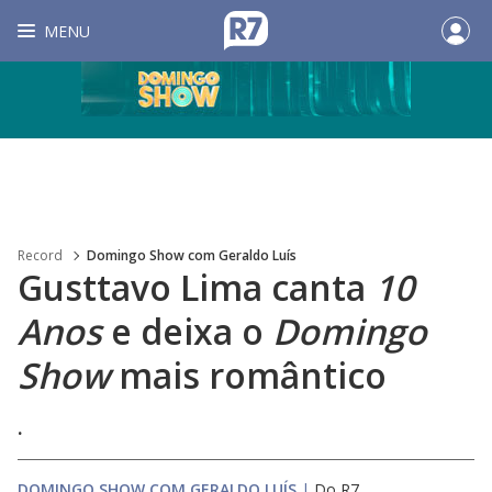
MENU
Record
Domingo Show com Geraldo Luís
Gusttavo Lima canta
10
Anos
e deixa o
Domingo
Show
mais romântico
.
DOMINGO SHOW COM GERALDO LUÍS
|
Do R7