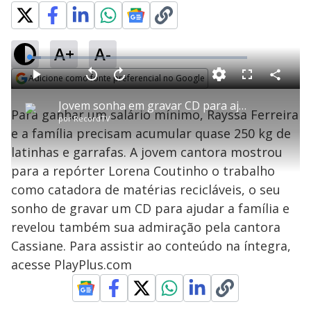
A+
A-
L
o
a
Adicione como fonte preferencial no Google
d
C
P
V
A
P
F
e
o
l
o
v
u
Opens in new window
d
m
a
l
a
l
:
Jovem sonha em gravar CD para ajudar a família
p
y
t
n
l
5
Para ganhar um salário mínimo, Rayssa Ferreira
a
a
ç
s
.
por
RecordTV
r
r
a
c
5
t
1
r
l
r
1
e a família precisam acumular quase 250 kg de
i
0
1
e
%
l
s
0
e
h
latinhas e garrafas. A jovem cantora mostrou
e
s
n
a
g
e
r
u
g
para a repórter Lorena Coutinho o trabalho
n
u
a
d
n
o
d
como catadora de matérias recicláveis, o seu
s
o
s
sonho de gravar um CD para ajudar a família e
y
revelou também sua admiração pela cantora
Cassiane. Para assistir ao conteúdo na íntegra,
M
V
u
d
acesse PlayPlus.com
o