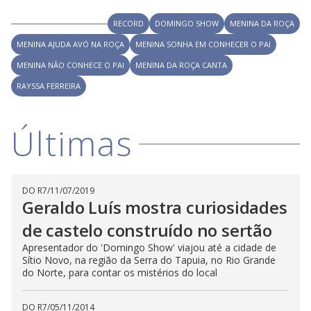
i
RECORD
DOMINGO SHOW
MENINA DA ROÇA
d
MENINA AJUDA AVÓ NA ROÇA
MENINA SONHA EM CONHECER O PAI
MENINA NÃO CONHECE O PAI
MENINA DA ROÇA CANTA
e
RAYSSA FERREIRA
o
Últimas
DO R7
/
11/07/2019
Geraldo Luís mostra curiosidades
de castelo construído no sertão
Apresentador do 'Domingo Show' viajou até a cidade de
Sítio Novo, na região da Serra do Tapuia, no Rio Grande
do Norte, para contar os mistérios do local
DO R7
/
05/11/2014