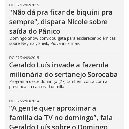
DO R7
/
12/02/2015
"Não dá pra ficar de biquíni pra
sempre", dispara Nicole sobre
saída do Pânico
Domingo Show convidou gata para esclarecer polêmicas
sobre Neymar, Sheik, Piovanni e mais
DO R7
/
24/09/2015
Geraldo Luís invade a fazenda
milionária do sertanejo Sorocaba
Programa deste domingo (27) também conta com a
presença da cantora Ludmilla
DO R7
/
22/03/2014
“A gente quer aproximar a
família da TV no domingo”, fala
Geraldo Luís sobre o Domingo