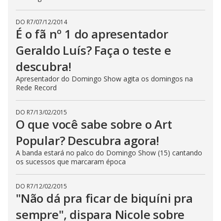
DO R7
/
07/12/2014
É o fã nº 1 do apresentador
Geraldo Luís? Faça o teste e
descubra!
Apresentador do Domingo Show agita os domingos na
Rede Record
DO R7
/
13/02/2015
O que você sabe sobre o Art
Popular? Descubra agora!
A banda estará no palco do Domingo Show (15) cantando
os sucessos que marcaram época
DO R7
/
12/02/2015
"Não dá pra ficar de biquíni pra
sempre", dispara Nicole sobre