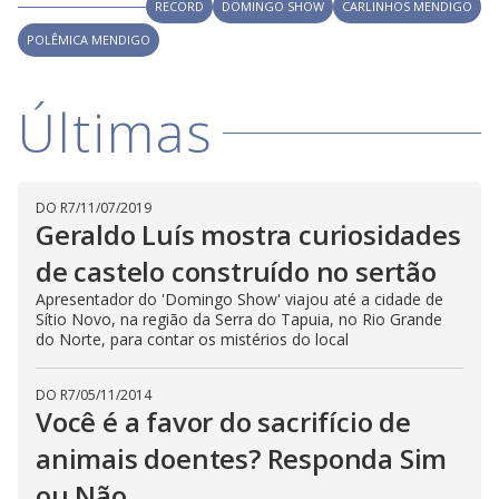
V
RECORD
DOMINGO SHOW
CARLINHOS MENDIGO
d
o
POLÊMICA MENDIGO
i
Últimas
d
e
DO R7
/
11/07/2019
Geraldo Luís mostra curiosidades
de castelo construído no sertão
o
Apresentador do 'Domingo Show' viajou até a cidade de
Sítio Novo, na região da Serra do Tapuia, no Rio Grande
do Norte, para contar os mistérios do local
DO R7
/
05/11/2014
Você é a favor do sacrifício de
animais doentes? Responda Sim
ou Não