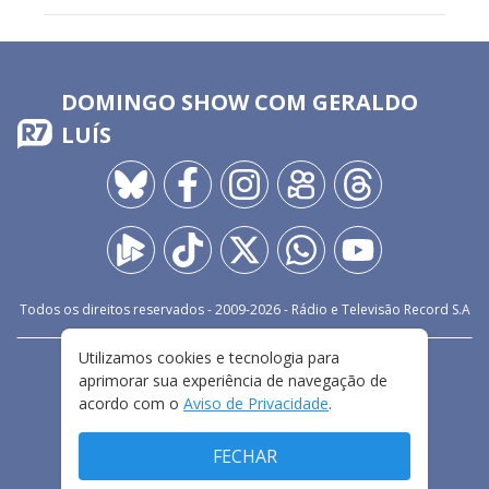
DOMINGO SHOW COM GERALDO
LUÍS
Todos os direitos reservados - 2009-
2026
- Rádio e Televisão Record S.A
Utilizamos cookies e tecnologia para
CARREIRA
FALE CONOSCO
PRIVACIDADE
aprimorar sua experiência de navegação de
TERMOS E CONDIÇÕES DE USO
acordo com o
Aviso de Privacidade
.
FECHAR