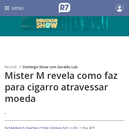
MENU
Record
Domingo Show com Geraldo Luís
Mister M revela como faz
para cigarro atravessar
moeda
.
DOMINGO SHOW COM GERALDO LUÍS
|
Do R7