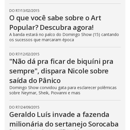
DO R7
/
13/02/2015
O que você sabe sobre o Art
Popular? Descubra agora!
A banda estará no palco do Domingo Show (15) cantando
os sucessos que marcaram época
DO R7
/
12/02/2015
"Não dá pra ficar de biquíni pra
sempre", dispara Nicole sobre
saída do Pânico
Domingo Show convidou gata para esclarecer polêmicas
sobre Neymar, Sheik, Piovanni e mais
DO R7
/
24/09/2015
Geraldo Luís invade a fazenda
milionária do sertanejo Sorocaba