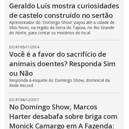
Geraldo Luís mostra curiosidades
i
de castelo construído no sertão
Apresentador do 'Domingo Show' viajou até a cidade de
d
Sítio Novo, na região da Serra do Tapuia, no Rio Grande
do Norte, para contar os mistérios do local
e
DO R7
/
05/11/2014
Você é a favor do sacrifício de
o
animais doentes? Responda Sim
ou Não
Responda à esquete do Domingo Show, dominical da
Rede Record
DO R7
/
08/12/2017
No Domingo Show, Marcos
Harter desabafa sobre briga com
Monick Camargo em A Fazenda: