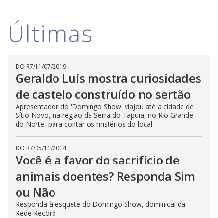
i
d
Últimas
e
DO R7
/
11/07/2019
Geraldo Luís mostra curiosidades
o
de castelo construído no sertão
Apresentador do 'Domingo Show' viajou até a cidade de
Sítio Novo, na região da Serra do Tapuia, no Rio Grande
do Norte, para contar os mistérios do local
DO R7
/
05/11/2014
Você é a favor do sacrifício de
animais doentes? Responda Sim
ou Não
Responda à esquete do Domingo Show, dominical da
Rede Record