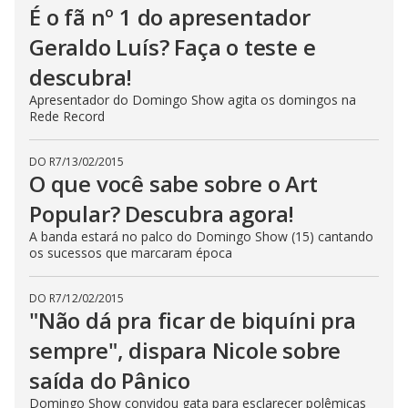
É o fã nº 1 do apresentador
Geraldo Luís? Faça o teste e
descubra!
Apresentador do Domingo Show agita os domingos na
Rede Record
DO R7
/
13/02/2015
O que você sabe sobre o Art
Popular? Descubra agora!
A banda estará no palco do Domingo Show (15) cantando
os sucessos que marcaram época
DO R7
/
12/02/2015
"Não dá pra ficar de biquíni pra
sempre", dispara Nicole sobre
saída do Pânico
Domingo Show convidou gata para esclarecer polêmicas