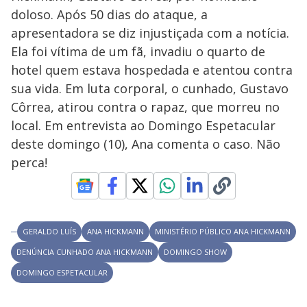
a
d
n
o
d
doloso. Após 50 dias do ataque, a
s
o
s
apresentadora se diz injustiçada com a notícia.
y
Ela foi vítima de um fã, invadiu o quarto de
hotel quem estava hospedada e atentou contra
M
V
u
d
sua vida. Em luta corporal, o cunhado, Gustavo
o
Côrrea, atirou contra o rapaz, que morreu no
i
local. Em entrevista ao Domingo Espetacular
deste domingo (10), Ana comenta o caso. Não
perca!
d
e
GERALDO LUÍS
ANA HICKMANN
MINISTÉRIO PÚBLICO ANA HICKMANN
o
DENÚNCIA CUNHADO ANA HICKMANN
DOMINGO SHOW
DOMINGO ESPETACULAR