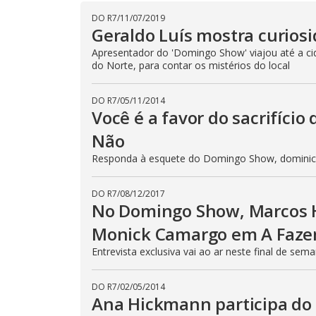
DO R7
/
11/07/2019
Geraldo Luís mostra curiosi
Apresentador do 'Domingo Show' viajou até a cid
do Norte, para contar os mistérios do local
DO R7
/
05/11/2014
Você é a favor do sacrifíci
Não
Responda à esquete do Domingo Show, dominic
DO R7
/
08/12/2017
No Domingo Show, Marcos H
Monick Camargo em A Fazen
Entrevista exclusiva vai ao ar neste final de sema
DO R7
/
02/05/2014
Ana Hickmann participa do 