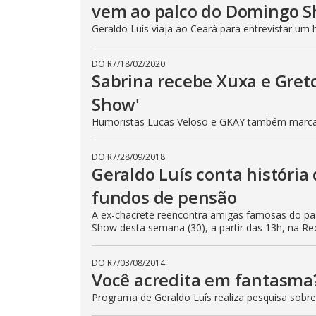
vem ao palco do Domingo S
Geraldo Luís viaja ao Ceará para entrevistar 
DO R7
/
18/02/2020
Sabrina recebe Xuxa e Gre
Show'
Humoristas Lucas Veloso e GKAY também marca
DO R7
/
28/09/2018
Geraldo Luís conta história
fundos de pensão
A ex-chacrete reencontra amigas famosas do pa
Show desta semana (30), a partir das 13h, na Re
DO R7
/
03/08/2014
Você acredita em fantasma
Programa de Geraldo Luís realiza pesquisa sobre