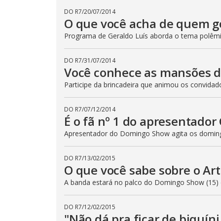
DO R7
/
20/07/2014
O que você acha de quem go
Programa de Geraldo Luís aborda o tema polêmi
DO R7
/
31/07/2014
Você conhece as mansões da
Participe da brincadeira que animou os convid
DO R7
/
07/12/2014
É o fã nº 1 do apresentador 
Apresentador do Domingo Show agita os domin
DO R7
/
13/02/2015
O que você sabe sobre o Ar
A banda estará no palco do Domingo Show (15)
DO R7
/
12/02/2015
"Não dá pra ficar de biquín