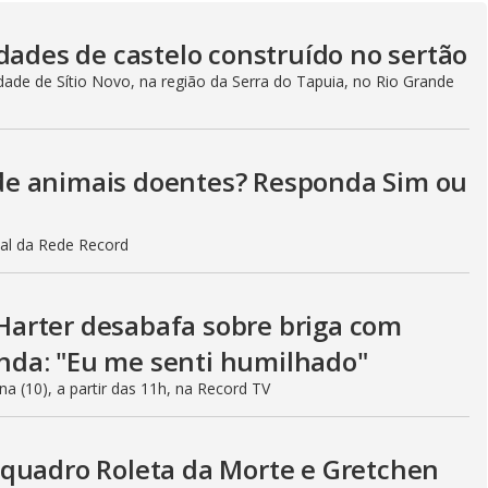
V
dades de castelo construído no sertão
i
ade de Sítio Novo, na região da Serra do Tapuia, no Rio Grande
d
o de animais doentes? Responda Sim ou
e
al da Rede Record
arter desabafa sobre briga com
o
da: "Eu me senti humilhado"
na (10), a partir das 11h, na Record TV
quadro Roleta da Morte e Gretchen