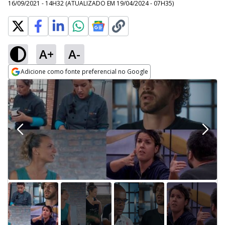
16/09/2021 - 14H32
(ATUALIZADO EM
19/04/2024 - 07H35
)
A+
A-
Adicione como fonte preferencial no Google
Opens in new window