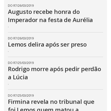
i
DO R7
/
26/03/2019
d
Augusto recebe honra do
Imperador na festa de Aurélia
e
.
DO R7
/
26/03/2019
o
Lemos delira após ser preso
.
DO R7
/
25/03/2019
Rodrigo morre após pedir perdão
a Lúcia
.
DO R7
/
25/03/2019
Firmina revela no tribunal que
foi Lemos quem matou a