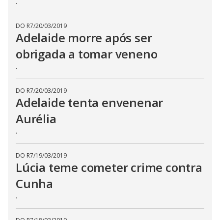
.
DO R7
/
20/03/2019
Adelaide morre após ser
obrigada a tomar veneno
.
DO R7
/
20/03/2019
Adelaide tenta envenenar
Aurélia
.
DO R7
/
19/03/2019
Lúcia teme cometer crime contra
Cunha
.