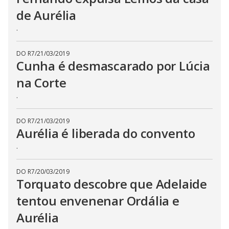
de Aurélia
.
DO R7
/
21/03/2019
Cunha é desmascarado por Lúcia
na Corte
.
DO R7
/
21/03/2019
Aurélia é liberada do convento
.
DO R7
/
20/03/2019
Torquato descobre que Adelaide
tentou envenenar Ordália e
Aurélia