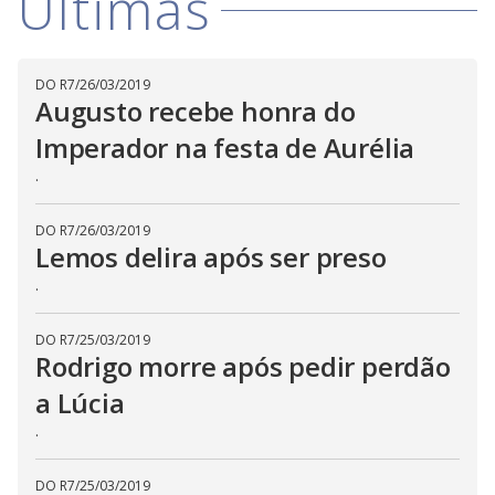
i
Últimas
d
DO R7
/
26/03/2019
Augusto recebe honra do
e
Imperador na festa de Aurélia
.
o
DO R7
/
26/03/2019
Lemos delira após ser preso
.
DO R7
/
25/03/2019
Rodrigo morre após pedir perdão
a Lúcia
.
DO R7
/
25/03/2019