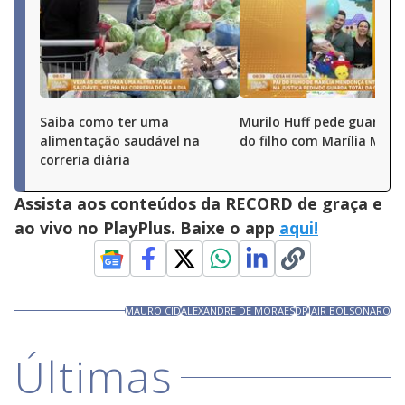
Saiba como ter uma
Murilo Huff pede guarda t
alimentação saudável na
do filho com Marília Men
correria diária
Assista aos conteúdos da RECORD de graça e
ao vivo no PlayPlus. Baixe o app
aqui!
MAURO CID
ALEXANDRE DE MORAES
DR
JAIR BOLSONARO
Últimas