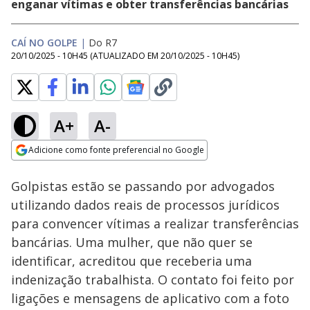
enganar vítimas e obter transferências bancárias
CAÍ NO GOLPE
|
Do R7
20/10/2025 - 10H45
(ATUALIZADO EM
20/10/2025 - 10H45
)
A+
A-
Loaded
:
30.91%
Adicione como fonte preferencial no Google
Subtitles
Ativar
Som
Opens in new window
Golpistas estão se passando por advogados
utilizando dados reais de processos jurídicos
para convencer vítimas a realizar transferências
bancárias. Uma mulher, que não quer se
identificar, acreditou que receberia uma
indenização trabalhista. O contato foi feito por
ligações e mensagens de aplicativo com a foto