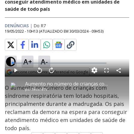
conseguir atendimento médico em unidades de
saúde de todo país
DENÚNCIAS
|
Do R7
19/05/2022 - 10H13
(ATUALIZADO EM
30/03/2024 - 09H53
)
A+
A-
L
o
a
Adicione como fonte preferencial no Google
d
C
P
V
A
P
F
e
o
l
o
v
u
Opens in new window
d
m
a
l
a
l
:
Aumento no número de crianças com síndrome respiratória provoca lotação em hospitais
p
y
t
n
l
4
O aumento no número de crianças com
a
a
ç
s
.
por
RecordTV
r
r
a
c
2
t
1
r
l
r
2
síndrome respiratória tem lotado hospitais,
i
0
1
e
%
l
s
0
e
h
principalmente durante a madrugada. Os pais
e
s
n
a
g
e
r
u
g
reclamam da demora na espera para conseguir
n
u
a
d
n
o
d
atendimento médico em unidades de saúde de
s
o
s
todo país.