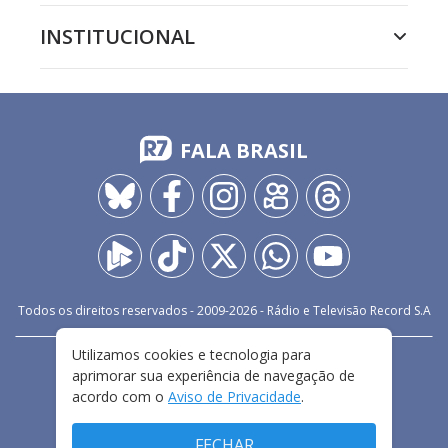
INSTITUCIONAL
FALA BRASIL
Todos os direitos reservados - 2009-
2026
- Rádio e Televisão Record S.A
Utilizamos cookies e tecnologia para
CARREIRA
FALE CONOSCO
PRIVACIDADE
aprimorar sua experiência de navegação de
TERMOS E CONDIÇÕES DE USO
acordo com o
Aviso de Privacidade
.
FECHAR