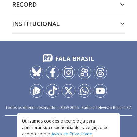
RECORD
INSTITUCIONAL
FALA BRASIL
Todos os direitos reservados - 2009-
2026
- Rádio e Televisão Record S.A
Utilizamos cookies e tecnologia para
CARREIRA
FALE CONOSCO
PRIVACIDADE
aprimorar sua experiência de navegação de
TERMOS E CONDIÇÕES DE USO
acordo com o
Aviso de Privacidade
.