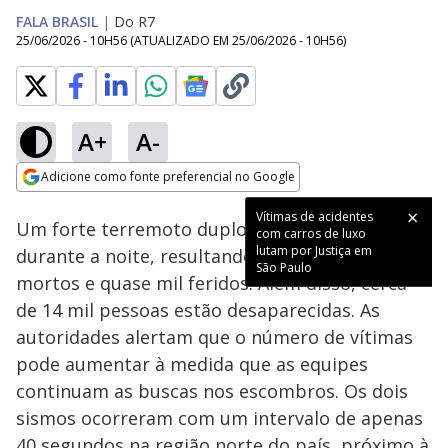
FALA BRASIL
|
Do R7
25/06/2026 - 10H56
(ATUALIZADO EM
25/06/2026 - 10H56
)
A+
A-
Loaded
:
42.11%
Adicione como fonte preferencial no Google
Subtitles
Ativar
Som
Opens in new window
Vítimas de acidentes
Um forte terremoto duplo abalou a Venezuela
com carros de luxo
lutam por Justiça em
durante a noite, resultando em pelo menos 164
São Paulo
mortos e quase mil feridos. Além disso, cerca
de 14 mil pessoas estão desaparecidas. As
autoridades alertam que o número de vítimas
pode aumentar à medida que as equipes
continuam as buscas nos escombros. Os dois
sismos ocorreram com um intervalo de apenas
40 segundos na região norte do país, próximo à