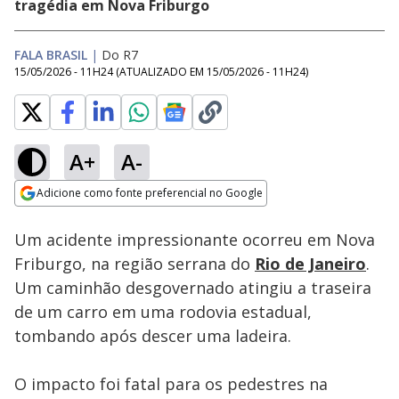
tragédia em Nova Friburgo
FALA BRASIL
|
Do R7
15/05/2026 - 11H24
(ATUALIZADO EM
15/05/2026 - 11H24
)
A+
A-
Loaded
:
100.00%
Adicione como fonte preferencial no Google
Subtitles
Ativar
Som
Opens in new window
Um acidente impressionante ocorreu em Nova
Friburgo, na região serrana do
Rio de Janeiro
.
Um caminhão desgovernado atingiu a traseira
de um carro em uma rodovia estadual,
tombando após descer uma ladeira.
O impacto foi fatal para os pedestres na