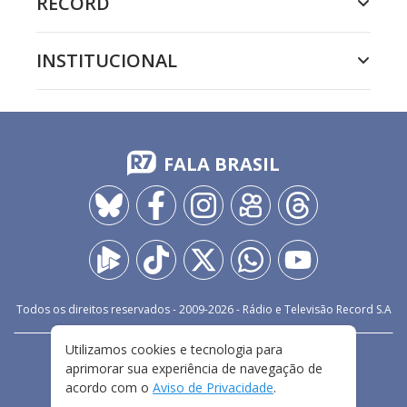
RECORD
INSTITUCIONAL
FALA BRASIL
Todos os direitos reservados - 2009-
2026
- Rádio e Televisão Record S.A
Utilizamos cookies e tecnologia para
CARREIRA
FALE CONOSCO
PRIVACIDADE
aprimorar sua experiência de navegação de
TERMOS E CONDIÇÕES DE USO
acordo com o
Aviso de Privacidade
.