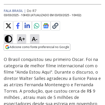
FALA BRASIL
|
Do R7
03/03/2025 - 10H03
(ATUALIZADO EM
03/03/2025 - 10H02
)
A+
A-
Loaded
:
36.94%
Adicione como fonte preferencial no Google
Subtitles
Ativar
Som
Opens in new window
O Brasil conquistou seu primeiro Oscar. Foi na
categoria de melhor filme internacional com o
filme "Ainda Estou Aqui". Durante o discurso, o
diretor Walter Salles agradeceu a Eunice Paiva e
as atrizes Fernanda Montenegro e Fernanda
Torres. A produção, que custou cerca de R$ 9
milhões , atraiu mais de 5 milhões de
espectadores desde sua estreia em novembro