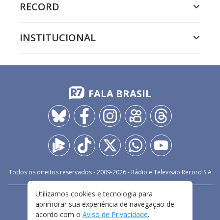
RECORD
INSTITUCIONAL
FALA BRASIL
Todos os direitos reservados - 2009-
2026
- Rádio e Televisão Record S.A
Utilizamos cookies e tecnologia para
CARREIRA
FALE CONOSCO
PRIVACIDADE
aprimorar sua experiência de navegação de
TERMOS E CONDIÇÕES DE USO
acordo com o
Aviso de Privacidade
.