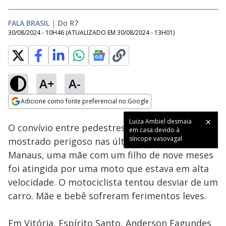
FALA BRASIL
|
Do R7
30/08/2024 - 10H46
(ATUALIZADO EM
30/08/2024 - 13H01
)
A+
A-
Loaded
:
25.93%
Adicione como fonte preferencial no Google
Subtitles
Ativar
Som
Opens in new window
Luiza Ambiel desmaia
O convívio entre pedestres e motoristas tem se
em casa devido à
síncope vasovagal
mostrado perigoso nas últimas semanas. Em
Manaus, uma mãe com um filho de nove meses
foi atingida por uma moto que estava em alta
velocidade. O motociclista tentou desviar de um
carro. Mãe e bebê sofreram ferimentos leves.
Em Vitória, Espírito Santo, Anderson Fagundes