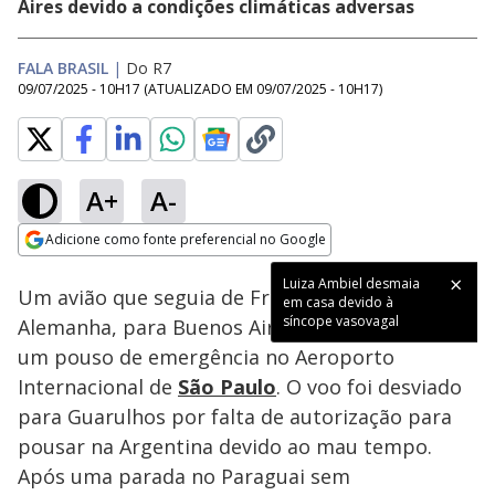
Aires devido a condições climáticas adversas
FALA BRASIL
|
Do R7
09/07/2025 - 10H17
(ATUALIZADO EM
09/07/2025 - 10H17
)
A+
A-
Loaded
:
100.00%
Adicione como fonte preferencial no Google
Subtitles
Ativar
Som
Opens in new window
Luiza Ambiel desmaia
Um avião que seguia de Frankfurt, na
em casa devido à
síncope vasovagal
Alemanha, para Buenos Aires, na Argentina, fez
um pouso de emergência no Aeroporto
Internacional de
São Paulo
. O voo foi desviado
para Guarulhos por falta de autorização para
pousar na Argentina devido ao mau tempo.
Após uma parada no Paraguai sem