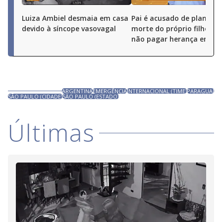
Luiza Ambiel desmaia em casa
Pai é acusado de planejar
devido à síncope vasovagal
morte do próprio filho pa
não pagar herança em Go
ARGENTINA
EMERGÊNCIA
INTERNACIONAL (TIME)
PARAGUAI
SÃO PAULO (CIDADE)
SÃO PAULO (ESTADO)
Últimas