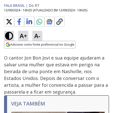
FALA BRASIL
|
Do R7
12/09/2024 - 10H25
(ATUALIZADO EM
12/09/2024 - 10H25
)
A+
A-
Loaded
:
69.65%
Adicione como fonte preferencial no Google
Subtitles
Ativar
Som
Opens in new window
O cantor Jon Bon Jovi e sua equipe ajudaram a
salvar uma mulher que estava em perigo na
beirada de uma ponte em Nashville, nos
Estados Unidos. Depois de conversar com o
artista, a mulher foi convencida a passar para a
passarela e a ficar em segurança.
VEJA TAMBÉM