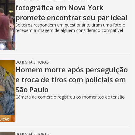
fotográfica em Nova York
promete encontrar seu par ideal
Solteiros respondem um questionário, tiram uma foto e
recebem a imagem de alguém considerado compatível
DO R7
/
HÁ 3 HORAS
Homem morre após perseguição
e troca de tiros com policiais em
São Paulo
Câmera de comércio registrou os momentos de tensão
DO R7
/
HÁ 3 HORAS