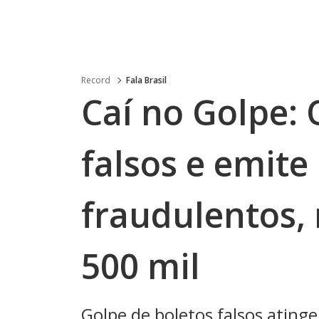
Record
Fala Brasil
Caí no Golpe: 
falsos e emite
fraudulentos
500 mil
Golpe de boletos falsos ating