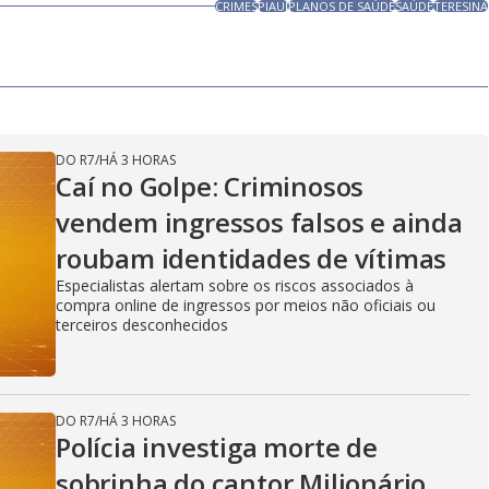
CRIMES
PIAUÍ
PLANOS DE SAÚDE
SAÚDE
TERESINA
DO R7
/
HÁ 3 HORAS
Caí no Golpe: Criminosos
vendem ingressos falsos e ainda
roubam identidades de vítimas
Especialistas alertam sobre os riscos associados à
compra online de ingressos por meios não oficiais ou
terceiros desconhecidos
DO R7
/
HÁ 3 HORAS
Polícia investiga morte de
sobrinha do cantor Milionário