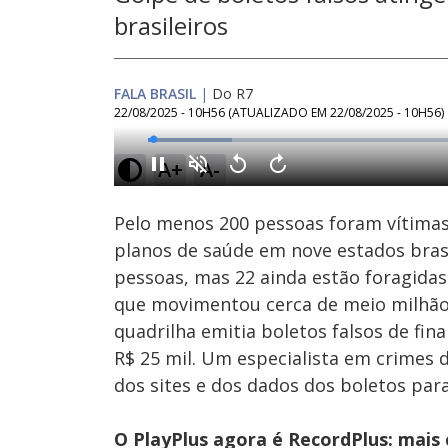
brasileiros
FALA BRASIL
|
Do R7
22/08/2025 - 10H56
(ATUALIZADO EM
22/08/2025 - 10H56
)
Loaded
:
12.74%
A+
A-
Ativar
Som
Pelo menos 200 pessoas foram vítimas
planos de saúde em nove estados brasil
pessoas, mas 22 ainda estão foragidas
que movimentou cerca de meio milhão d
quadrilha emitia boletos falsos de fin
R$ 25 mil. Um especialista em crimes di
dos sites e dos dados dos boletos para
O PlayPlus agora é RecordPlus: mais