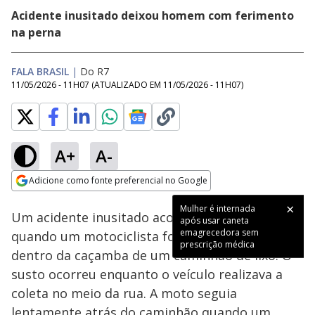
Acidente inusitado deixou homem com ferimento
na perna
FALA BRASIL
|
Do R7
11/05/2026 - 11H07
(ATUALIZADO EM
11/05/2026 - 11H07
)
A+
A-
Loaded
:
100.00%
Adicione como fonte preferencial no Google
Subtitles
Ativar
Som
Opens in new window
Mulher é internada
Um acidente inusitado aconteceu em
São Paulo
após usar caneta
emagrecedora sem
quando um motociclista foi arremessado para
prescrição médica
dentro da caçamba de um caminhão de lixo. O
susto ocorreu enquanto o veículo realizava a
coleta no meio da rua. A moto seguia
lentamente atrás do caminhão quando um