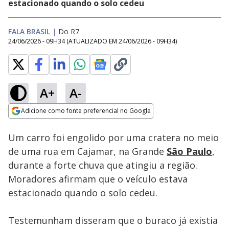
estacionado quando o solo cedeu
FALA BRASIL
|
Do R7
24/06/2026 - 09H34
(ATUALIZADO EM
24/06/2026 - 09H34
)
A+
A-
Loaded
:
100.00%
Adicione como fonte preferencial no Google
Subtitles
Ativar
Som
Opens in new window
Um carro foi engolido por uma cratera no meio
de uma rua em Cajamar, na Grande
São Paulo
,
durante a forte chuva que atingiu a região.
Moradores afirmam que o veículo estava
estacionado quando o solo cedeu.
Testemunham disseram que o buraco já existia