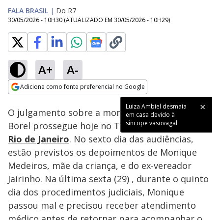
FALA BRASIL
|
Do R7
30/05/2026 - 10H30
(ATUALIZADO EM
30/05/2026 - 10H29
)
A+
A-
Loaded
:
68.64%
Adicione como fonte preferencial no Google
Subtitles
Ativar
Som
Opens in new window
Luiza Ambiel desmaia
O julgamento sobre a morte do menino Henry
em casa devido à
síncope vasovagal
Borel prossegue hoje no Tribunal de Justiça do
Rio de Janeiro
. No sexto dia das audiências,
estão previstos os depoimentos de Monique
Medeiros, mãe da criança, e do ex-vereador
Jairinho. Na última sexta (29) , durante o quinto
dia dos procedimentos judiciais, Monique
passou mal e precisou receber atendimento
médico antes de retornar para acompanhar o