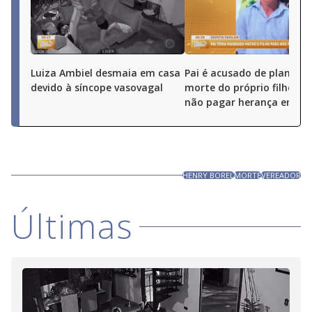
Luiza Ambiel desmaia em casa
Pai é acusado de planejar
devido à síncope vasovagal
morte do próprio filho pa
não pagar herança em Go
HENRY BOREL
MORTE
VEREADOR
Últimas