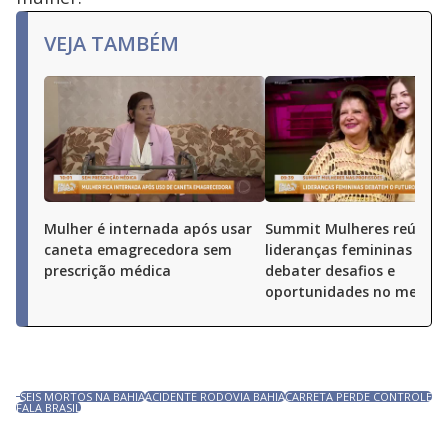
VEJA TAMBÉM
Mulher é internada após usar
Summit Mulheres reúne
caneta emagrecedora sem
lideranças femininas par
prescrição médica
debater desafios e
oportunidades no merca
SEIS MORTOS NA BAHIA
ACIDENTE RODOVIA BAHIA
CARRETA PERDE CONTROLE
FALA BRASIL