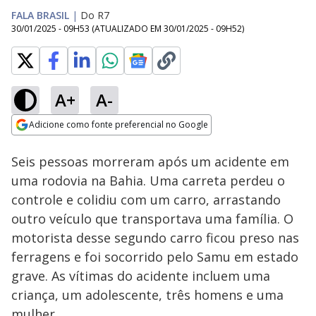
FALA BRASIL
|
Do R7
30/01/2025 - 09H53
(ATUALIZADO EM
30/01/2025 - 09H52
)
A+
A-
Loaded
:
100.00%
Adicione como fonte preferencial no Google
Subtitles
Ativar
Som
Opens in new window
Seis pessoas morreram após um acidente em
uma rodovia na Bahia. Uma carreta perdeu o
controle e colidiu com um carro, arrastando
outro veículo que transportava uma família. O
motorista desse segundo carro ficou preso nas
ferragens e foi socorrido pelo Samu em estado
grave. As vítimas do acidente incluem uma
criança, um adolescente, três homens e uma
mulher.