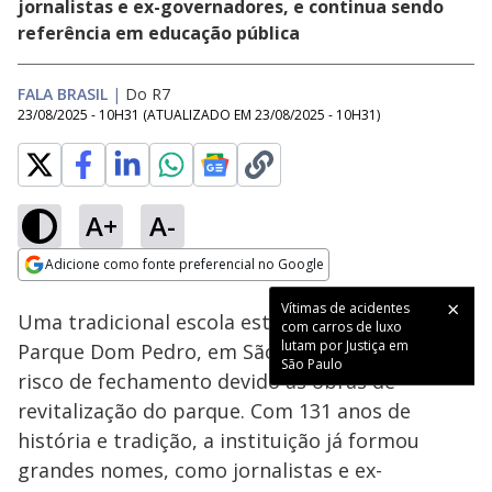
jornalistas e ex-governadores, e continua sendo
referência em educação pública
FALA BRASIL
|
Do R7
23/08/2025 - 10H31
(ATUALIZADO EM
23/08/2025 - 10H31
)
A+
A-
Loaded
:
14.54%
Adicione como fonte preferencial no Google
Subtitles
Ativar
Som
Opens in new window
Vítimas de acidentes
Uma tradicional escola estadual localizada no
com carros de luxo
lutam por Justiça em
Parque Dom Pedro, em São Paulo, enfrenta o
São Paulo
risco de fechamento devido às obras de
revitalização do parque. Com 131 anos de
história e tradição, a instituição já formou
grandes nomes, como jornalistas e ex-