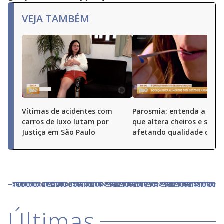
VEJA TAMBÉM
Vítimas de acidentes com
Parosmia: entenda a doe
carros de luxo lutam por
que altera cheiros e sabor
Justiça em São Paulo
afetando qualidade de vi
EDUCAÇÃO
PLAYPLUS
RECORDPLUS
SÃO PAULO (CIDADE)
SÃO PAULO (ESTADO)
Últimas