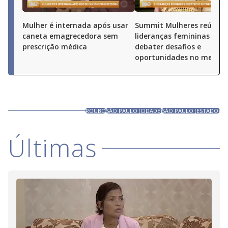
Mulher é internada após usar
Summit Mulheres reúne
caneta emagrecedora sem
lideranças femininas par
prescrição médica
debater desafios e
oportunidades no merca
ROUBO
SÃO PAULO (CIDADE)
SÃO PAULO (ESTADO)
Últimas