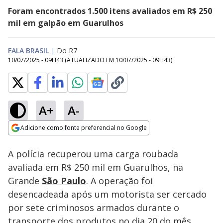
Foram encontrados 1.500 itens avaliados em R$ 250
mil em galpão em Guarulhos
FALA BRASIL
|
Do R7
10/07/2025 - 09H43
(ATUALIZADO EM
10/07/2025 - 09H43
)
A+
A-
Loaded
:
77.39%
Adicione como fonte preferencial no Google
Subtitles
Ativar
Som
Opens in new window
A polícia recuperou uma carga roubada
avaliada em R$ 250 mil em Guarulhos, na
Grande
São Paulo
. A operação foi
desencadeada após um motorista ser cercado
por sete criminosos armados durante o
transporte dos produtos no dia 20 do mês