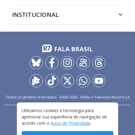
INSTITUCIONAL
FALA BRASIL
Todos os direitos reservados - 2009-
2026
- Rádio e Televisão Record S.A
Utilizamos cookies e tecnologia para
CARREIRA
FALE CONOSCO
PRIVACIDADE
aprimorar sua experiência de navegação de
TERMOS E CONDIÇÕES DE USO
acordo com o
Aviso de Privacidade
.