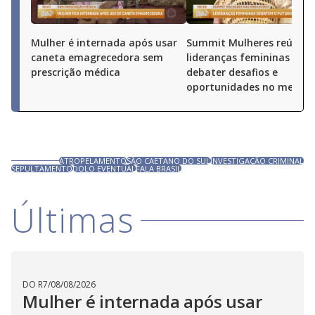
Mulher é internada após usar
Summit Mulheres reúne
caneta emagrecedora sem
lideranças femininas par
prescrição médica
debater desafios e
oportunidades no merca
ATROPELAMENTO
SÃO CAETANO DO SUL
INVESTIGAÇÃO CRIMINAL
SEPULTAMENTO
DOLO EVENTUAL
FALA BRASIL
Últimas
DO R7
/
08/08/2026
Mulher é internada após usar