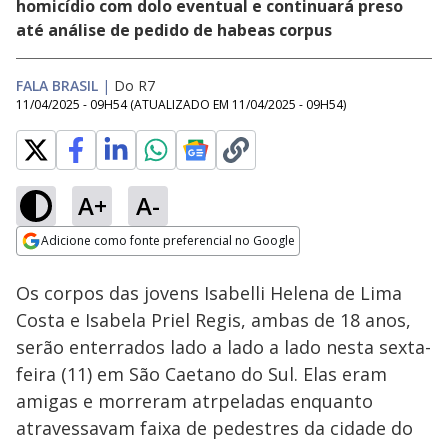
homicídio com dolo eventual e continuará preso
até análise de pedido de habeas corpus
FALA BRASIL
|
Do R7
11/04/2025 - 09H54
(ATUALIZADO EM
11/04/2025 - 09H54
)
A+
A-
Loaded
:
23.95%
Adicione como fonte preferencial no Google
Subtitles
Ativar
Som
Opens in new window
Os corpos das jovens Isabelli Helena de Lima
Costa e Isabela Priel Regis, ambas de 18 anos,
serão enterrados lado a lado a lado nesta sexta-
feira (11) em São Caetano do Sul. Elas eram
amigas e morreram atrpeladas enquanto
atravessavam faixa de pedestres da cidade do