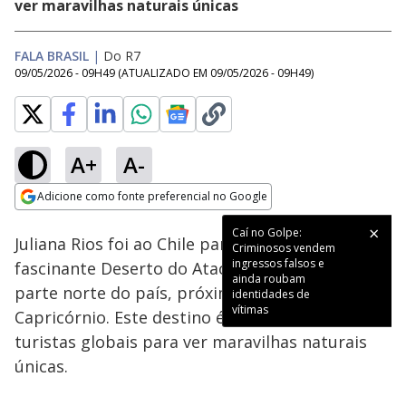
ver maravilhas naturais únicas
FALA BRASIL
|
Do R7
09/05/2026 - 09H49
(ATUALIZADO EM
09/05/2026 - 09H49
)
A+
A-
Loaded
:
26.74%
Adicione como fonte preferencial no Google
Subtitles
Ativar
Som
Opens in new window
Caí no Golpe:
Juliana Rios foi ao Chile para explorar o
Criminosos vendem
ingressos falsos e
fascinante Deserto do Atacama, localizado na
ainda roubam
parte norte do país, próximo ao Trópico de
identidades de
vítimas
Capricórnio. Este destino é procurado por
turistas globais para ver maravilhas naturais
únicas.