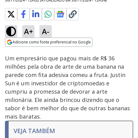
30/11/2024 - 12H32
(ATUALIZADO EM
30/11/2024 - 12H34
)
A+
A-
Loaded
:
100.00%
Adicione como fonte preferencial no Google
Ativar
Som
Opens in new window
Um empresário que pagou mais de R$ 36
milhões pela obra de arte de uma banana na
parede com fita adesiva comeu a fruta. Justin
Sun é um investidor de criptomoedas e
cumpriu a promessa de devorar a arte
milionária. Ele ainda brincou dizendo que o
sabor é bem melhor do que de outras bananas
mais baratas.
VEJA TAMBÉM