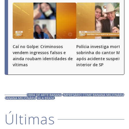
Caí no Golpe: Criminosos
Polícia investiga morte de
vendem ingressos falsos e
sobrinha do cantor Milion
ainda roubam identidades de
após acidente suspeito n
vítimas
interior de SP
OBRA DE ARTE BANANA
EMPRESÁRIO COME BANANA MILIONÁRIA
BANANA MILIONÁRIA
FALA BRASIL
Últimas