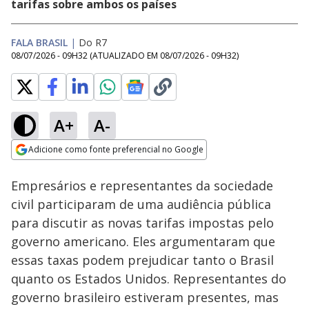
tarifas sobre ambos os países
FALA BRASIL
|
Do R7
08/07/2026 - 09H32
(ATUALIZADO EM
08/07/2026 - 09H32
)
A+
A-
Loaded
:
74.82%
Adicione como fonte preferencial no Google
Subtitles
Ativar
Som
Opens in new window
Vítimas de acidentes
Empresários e representantes da sociedade
com carros de luxo
lutam por Justiça em
civil participaram de uma audiência pública
São Paulo
para discutir as novas tarifas impostas pelo
governo americano. Eles argumentaram que
essas taxas podem prejudicar tanto o Brasil
quanto os Estados Unidos. Representantes do
governo brasileiro estiveram presentes, mas